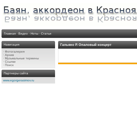
Главная
·
Видео
·
Ноты
·
Статьи
Навигация
Гальяно Р. Опаловый концерт
·
Фотогалерея
·
Архив
·
Музыкальные термины
·
Ссылки
·
Поиск
Партнеры сайта
www.egorgerasimov.ru