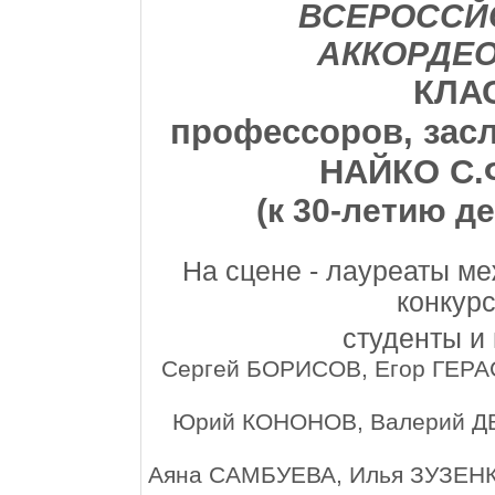
ВСЕРОССЙС
АККОРДЕО
КЛА
профессоров, зас
НАЙКО С.Ф
(к 30-летию д
На сцене - лауреаты м
конкур
студенты и
Сергей БОРИСОВ, Егор ГЕРА
Юрий КОНОНОВ, Валерий Д
Аяна САМБУЕВА, Илья ЗУЗЕНК