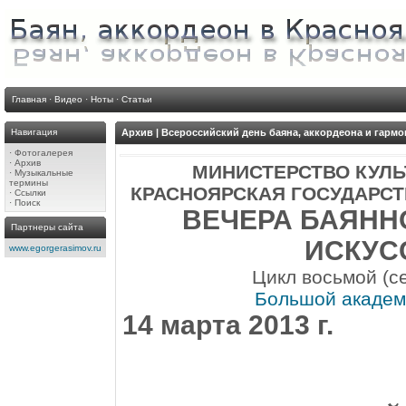
Главная
·
Видео
·
Ноты
·
Статьи
Навигация
Архив | Всероссийский день баяна, аккордеона и гармон
·
Фотогалерея
·
Архив
МИНИСТЕРСТВО КУЛ
·
Музыкальные
термины
КРАСНОЯРСКАЯ ГОСУДАРСТ
·
Ссылки
·
Поиск
ВЕЧЕРА БАЯНН
Партнеры сайта
ИСКУС
www.egorgerasimov.ru
Цикл восьмой (се
Большой академи
14 марта 2013 г.
хххх