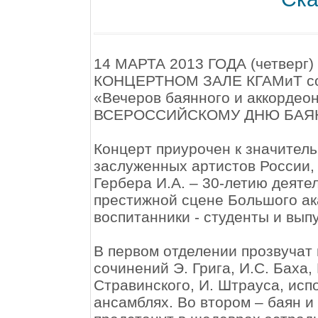
14 МАРТА 2013 ГОДА (четве
КОНЦЕРТНОМ ЗАЛЕ КГАМиТ сост
«Вечеров баянного и аккордео
ВСЕРОССИЙСКОМУ ДНЮ БАЯН
Концерт приурочен к значитель
заслуженных артистов России,
Гербера И.А. – 30-летию деяте
престижной сцене Большого ака
воспитанники - студенты и выпу
В первом отделении прозвучат
сочинений Э. Грига, И.С. Баха,
Стравинского, И. Штрауса, исп
ансамблях. Во втором – баян и