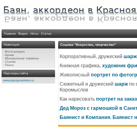
Главная
·
Видео
·
Ноты
·
Статьи
Навигация
Ссылки "Искусство, творчество"
·
Фотогалерея
·
Архив
Корпоративный, дружеский
шарж
·
Музыкальные термины
·
Ссылки
Книжная графика,
художник фр
·
Поиск
Партнеры сайта
Живописный
портрет по фотог
www.egorgerasimov.ru
Сюжетный и дружеский
шарж
по 
Коромыслов
Как нарисовать
портрет на заказ
Дед Мороз с гармошкой в Санк
Баянист и Компания. Баянист н