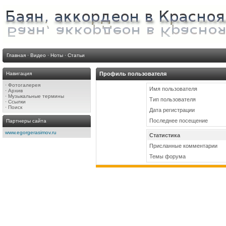
Главная
·
Видео
·
Ноты
·
Статьи
Навигация
Профиль пользователя
·
Фотогалерея
Имя пользователя
·
Архив
·
Музыкальные термины
Тип пользователя
·
Ссылки
·
Поиск
Дата регистрации
Последнее посещение
Партнеры сайта
www.egorgerasimov.ru
Статистика
Присланные комментарии
Темы форума