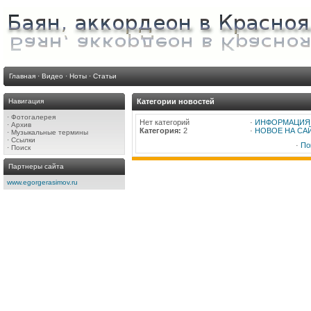
Главная
·
Видео
·
Ноты
·
Статьи
Навигация
Категории новостей
·
Фотогалерея
Нет категорий
·
ИНФОРМАЦИЯ
·
Архив
Категория:
2
·
НОВОЕ НА СА
·
Музыкальные термины
·
Ссылки
·
По
·
Поиск
Партнеры сайта
www.egorgerasimov.ru